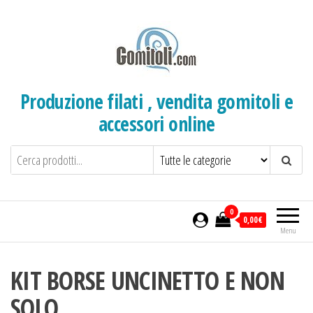
Salta
e
vai
al
contenuto
Produzione filati , vendita gomitoli e
accessori online
0
0,00€
Menu
KIT BORSE UNCINETTO E NON
SOLO