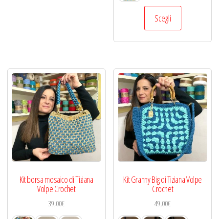
Questo
Scegli
prodotto
ha
più
varianti.
Le
opzioni
possono
essere
scelte
nella
pagina
del
Kit borsa mosaico di Tiziana
Kit Granny Big di Tiziana Volpe
prodotto
Volpe Crochet
Crochet
39,00
€
49,00
€