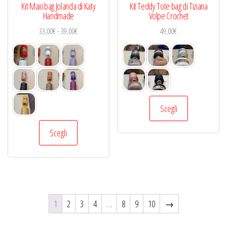
del
Kit Maxi bag Jolanda di Katy
Kit Teddy Tote bag di Tiziana
prodotto
Handmade
Volpe Crochet
Fascia
33,00
€
-
39,00
€
49,00
€
di
prezzo:
da
33,00€
a
Questo
39,00€
Scegli
prodotto
Questo
ha
Scegli
prodotto
più
ha
varianti.
più
Le
varianti.
opzioni
Le
possono
1
2
3
4
…
8
9
10
→
opzioni
essere
possono