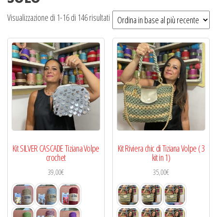
Ordina
Visualizzazione di 1-16 di 146 risultati
in
base
al
più
recente
Kit SILVER CASCADE Tiziana Volpe
Kit Riviera chic di Tiziana Volpe ( 3
crochet
kit in 1)
39,00
€
35,00
€