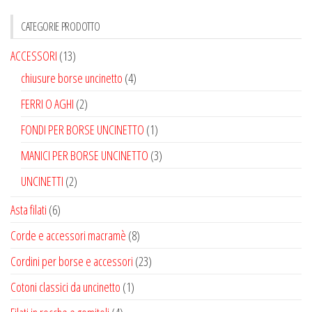
scelte
essere
nella
CATEGORIE PRODOTTO
scelte
pagina
nella
ACCESSORI
(13)
del
pagina
chiusure borse uncinetto
(4)
prodotto
del
FERRI O AGHI
(2)
prodotto
FONDI PER BORSE UNCINETTO
(1)
MANICI PER BORSE UNCINETTO
(3)
UNCINETTI
(2)
Asta filati
(6)
Corde e accessori macramè
(8)
Cordini per borse e accessori
(23)
Cotoni classici da uncinetto
(1)