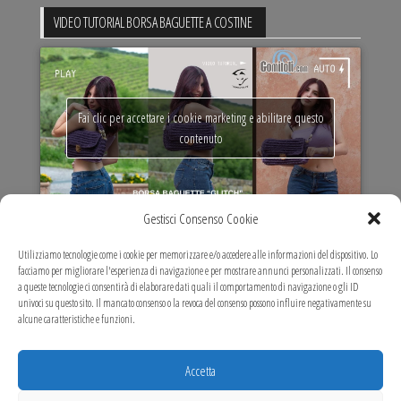
VIDEO TUTORIAL BORSA BAGUETTE A COSTINE
Fai clic per accettare i cookie marketing e abilitare questo
contenuto
Gestisci Consenso Cookie
VIDEO TUTORIAL MARIT MAXI BAG
Utilizziamo tecnologie come i cookie per memorizzare e/o accedere alle informazioni del dispositivo. Lo
facciamo per migliorare l'esperienza di navigazione e per mostrare annunci personalizzati. Il consenso
a queste tecnologie ci consentirà di elaborare dati quali il comportamento di navigazione o gli ID
univoci su questo sito. Il mancato consenso o la revoca del consenso possono influire negativamente su
alcune caratteristiche e funzioni.
Fai clic per accettare i cookie marketing e abilitare questo
contenuto
Accetta