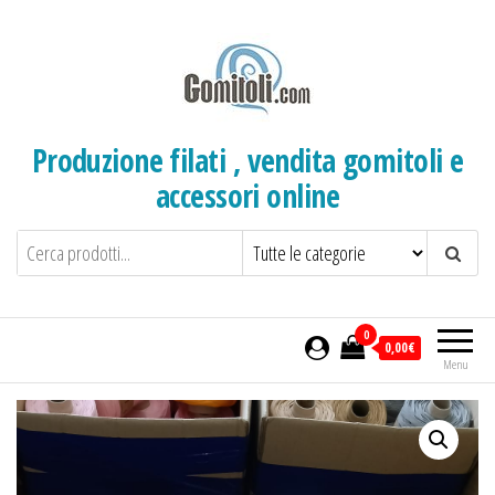
Salta
e
vai
al
contenuto
Produzione filati , vendita gomitoli e
accessori online
0
0,00€
Menu