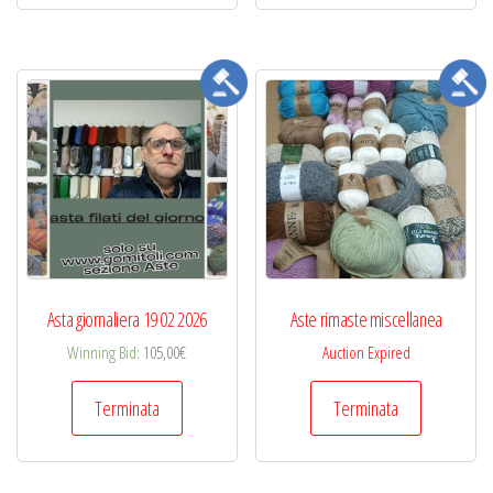
Asta giornaliera 19 02 2026
Aste rimaste miscellanea
Winning Bid
:
105,00
€
Auction Expired
Terminata
Terminata