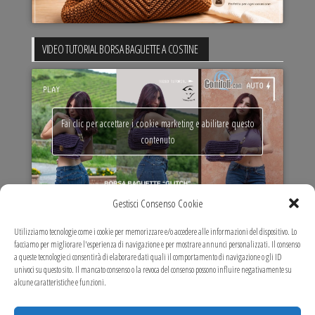
VIDEO TUTORIAL BORSA BAGUETTE A COSTINE
Fai clic per accettare i cookie marketing e abilitare questo
contenuto
Gestisci Consenso Cookie
VIDEO TUTORIAL MARIT MAXI BAG
Utilizziamo tecnologie come i cookie per memorizzare e/o accedere alle informazioni del dispositivo. Lo
facciamo per migliorare l'esperienza di navigazione e per mostrare annunci personalizzati. Il consenso
a queste tecnologie ci consentirà di elaborare dati quali il comportamento di navigazione o gli ID
univoci su questo sito. Il mancato consenso o la revoca del consenso possono influire negativamente su
alcune caratteristiche e funzioni.
Fai clic per accettare i cookie marketing e abilitare questo
contenuto