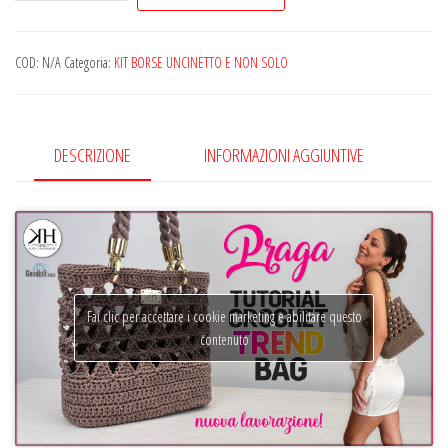
borsa
uncinetto
Praga
COD:
N/A
Categoria:
KIT BORSE UNCINETTO E NON SOLO
di
Katy
Handmade
DESCRIZIONE
INFORMAZIONI AGGIUNTIVE
quantità
Fai clic per accettare i cookie marketing e abilitare questo
contenuto