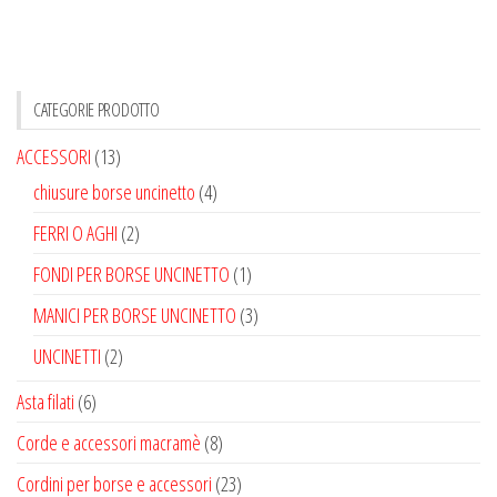
più
varianti.
Le
opzioni
CATEGORIE PRODOTTO
possono
ACCESSORI
(13)
essere
chiusure borse uncinetto
(4)
scelte
nella
FERRI O AGHI
(2)
pagina
FONDI PER BORSE UNCINETTO
(1)
del
MANICI PER BORSE UNCINETTO
(3)
prodotto
UNCINETTI
(2)
Asta filati
(6)
Corde e accessori macramè
(8)
Cordini per borse e accessori
(23)