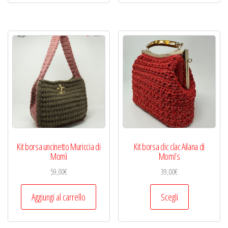
più
varianti.
Le
opzioni
possono
essere
scelte
nella
pagina
del
Kit borsa uncinetto Muriccia di
Kit borsa clic clac Ailana di
prodotto
Momì
Momi’s
59,00
€
39,00
€
Questo
Aggiungi al carrello
Scegli
prodotto
ha