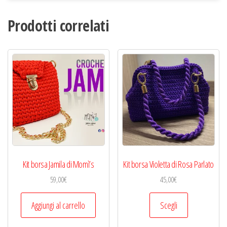
Prodotti correlati
Kit borsa Jamila di Momì’s
Kit borsa Violetta di Rosa Parlato
59,00
€
45,00
€
Questo
Aggiungi al carrello
Scegli
prodotto
ha