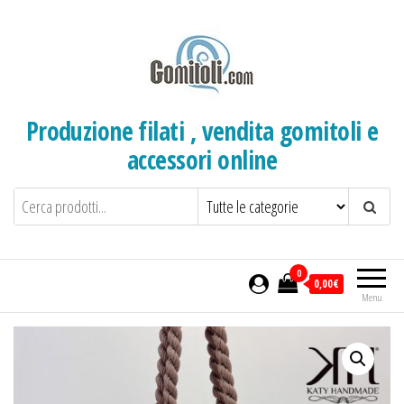
Salta
e
vai
al
contenuto
Produzione filati , vendita gomitoli e
accessori online
0
0,00€
Menu