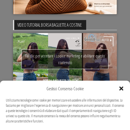
VIDEO TUTORIAL BORSA BAGUETTE A COSTINE
Fai clic per accettare i cookie marketing e abilitare questo
contenuto
Gestisci Consenso Cookie
VIDEO TUTORIAL MARIT MAXI BAG
Utilizziamo tecnologie come i cookie per memorizzare e/o accedere alle informazioni del dispositivo. Lo
facciamo per migliorare l'esperienza di navigazione e per mostrare annunci personalizzati. Il consenso
a queste tecnologie ci consentirà di elaborare dati quali il comportamento di navigazione o gli ID
univoci su questo sito. Il mancato consenso o la revoca del consenso possono influire negativamente su
alcune caratteristiche e funzioni.
Fai clic per accettare i cookie marketing e abilitare questo