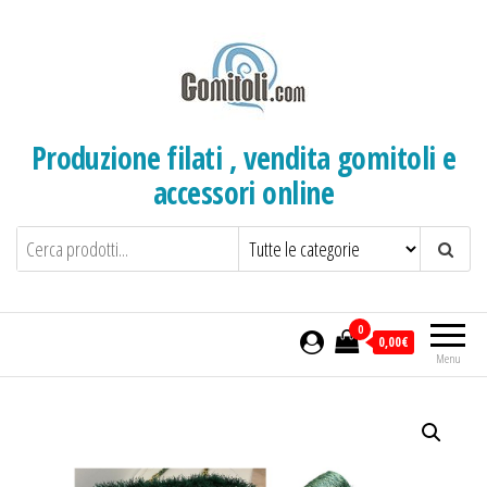
Salta
e
vai
al
contenuto
Produzione filati , vendita gomitoli e
accessori online
0
0,00€
Menu