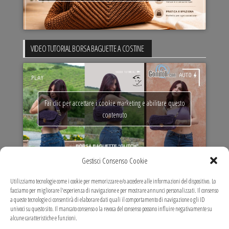
VIDEO TUTORIAL BORSA BAGUETTE A COSTINE
Fai clic per accettare i cookie marketing e abilitare questo
contenuto
Gestisci Consenso Cookie
VIDEO TUTORIAL MARIT MAXI BAG
Utilizziamo tecnologie come i cookie per memorizzare e/o accedere alle informazioni del dispositivo. Lo
facciamo per migliorare l'esperienza di navigazione e per mostrare annunci personalizzati. Il consenso
a queste tecnologie ci consentirà di elaborare dati quali il comportamento di navigazione o gli ID
univoci su questo sito. Il mancato consenso o la revoca del consenso possono influire negativamente su
alcune caratteristiche e funzioni.
Fai clic per accettare i cookie marketing e abilitare questo