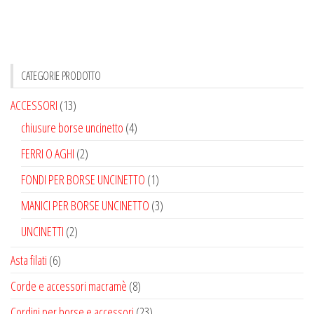
varianti.
Le
opzioni
possono
CATEGORIE PRODOTTO
essere
ACCESSORI
(13)
scelte
chiusure borse uncinetto
(4)
nella
FERRI O AGHI
(2)
pagina
del
FONDI PER BORSE UNCINETTO
(1)
prodotto
MANICI PER BORSE UNCINETTO
(3)
UNCINETTI
(2)
Asta filati
(6)
Corde e accessori macramè
(8)
Cordini per borse e accessori
(23)