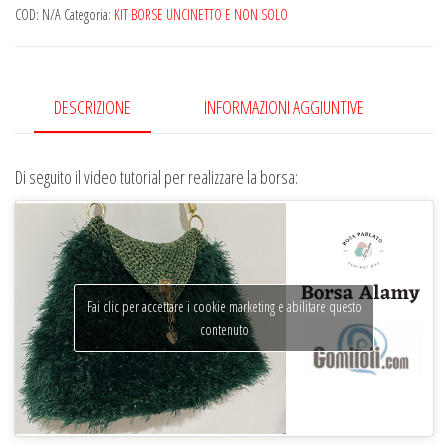
Alamy
COD:
N/A
Categoria:
KIT BORSE UNCINETTO E NON SOLO
di
Rosa
Parlato
DESCRIZIONE
INFORMAZIONI AGGIUNTIVE
quantità
Di seguito il video tutorial per realizzare la borsa:
Fai clic per accettare i cookie marketing e abilitare questo
contenuto