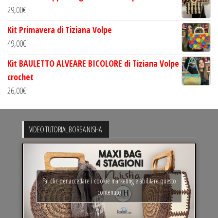
29,00
€
Kit Primavera di Tiziana Volpe
49,00
€
Kit BAULETTO ALVEARE BICOLORE di Tiziana Volpe
crochet
26,00
€
VIDEO TUTORIAL BORSA NISHA
Fai clic per accettare i cookie marketing e abilitare questo
contenuto