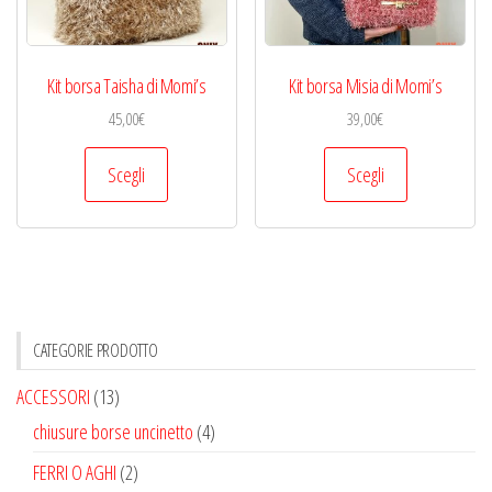
nella
pagina
del
Kit borsa Taisha di Momi’s
Kit borsa Misia di Momi’s
prodotto
45,00
€
39,00
€
Questo
Questo
Scegli
Scegli
prodotto
prodotto
ha
ha
più
più
varianti.
varianti.
Le
Le
opzioni
opzioni
CATEGORIE PRODOTTO
possono
possono
ACCESSORI
(13)
essere
essere
chiusure borse uncinetto
(4)
scelte
scelte
nella
nella
FERRI O AGHI
(2)