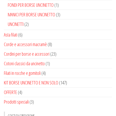
pagina
pagina
FONDI PER BORSE UNCINETTO
(1)
del
del
MANICI PER BORSE UNCINETTO
(3)
prodotto
prodotto
UNCINETTI
(2)
Asta filati
(6)
Corde e accessori macramè
(8)
Cordini per borse e accessori
(23)
Cotoni classici da uncinetto
(1)
Filati in rocche e gomitoli
(4)
KIT BORSE UNCINETTO E NON SOLO
(147)
OFFERTE
(4)
Prodotti speciali
(3)
COSTI DI SPEDIZIONE