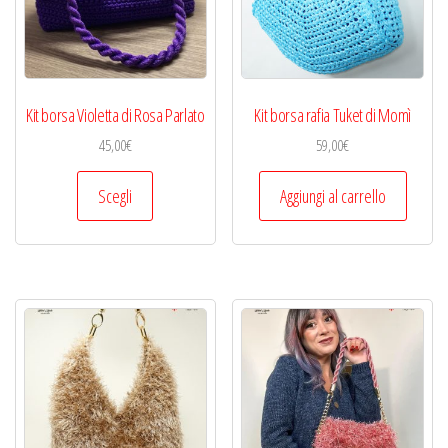
Kit borsa Violetta di Rosa Parlato
Kit borsa rafia Tuket di Momì
45,00
€
59,00
€
Questo
Scegli
Aggiungi al carrello
prodotto
ha
più
varianti.
Le
opzioni
possono
essere
scelte