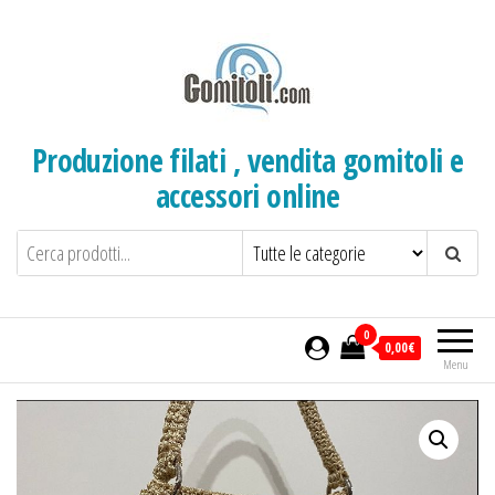
Salta
e
vai
al
contenuto
Produzione filati , vendita gomitoli e
accessori online
0
0,00€
Menu