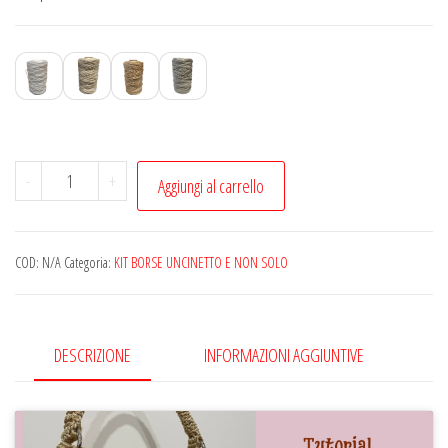
Kit
-
+
Aggiungi al carrello
borsa
"
Marisol"
COD:
N/A
Categoria:
KIT BORSE UNCINETTO E NON SOLO
di
Rosa
Parlato
DESCRIZIONE
INFORMAZIONI AGGIUNTIVE
quantità