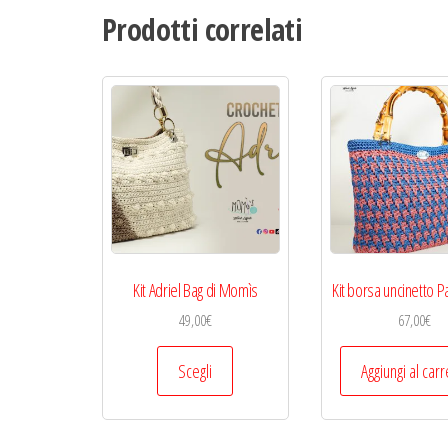
Prodotti correlati
Kit Adriel Bag di Momìs
Kit borsa uncinetto P
49,00
€
67,00
€
Questo
Scegli
Aggiungi al carr
prodotto
ha
più