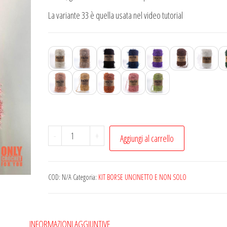
La variante 33 è quella usata nel video tutorial
Kit
-
+
Aggiungi al carrello
borsa
Misia
di
COD:
N/A
Categoria:
KIT BORSE UNCINETTO E NON SOLO
Momi's
quantità
INFORMAZIONI AGGIUNTIVE