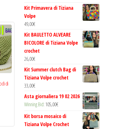
Kit Primavera di Tiziana
Volpe
49,00
€
Kit BAULETTO ALVEARE
BICOLORE di Tiziana Volpe
crochet
26,00
€
Kit Summer clutch Bag di
Tiziana Volpe crochet
odi di
33,00
€
Asta giornaliera 19 02 2026
Winning Bid
:
105,00
€
Questo
prodotto
Kit borsa mosaico di
ha
Tiziana Volpe Crochet