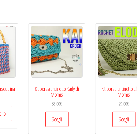
asqualina
Kit borsa uncinetto Karly di
Kit borsa uncinetto El
Momìs
Momìs
58,00
€
29,00
€
ello
Questo
Scegli
Scegli
prodotto
ha