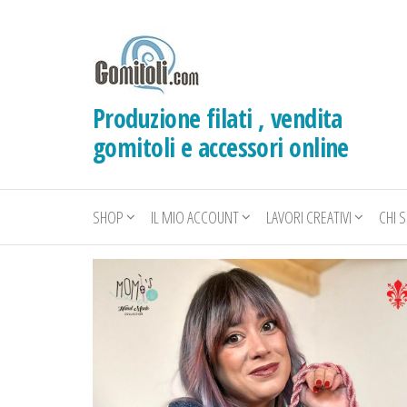
Salta
e
vai
al
Produzione filati , vendita
contenuto
gomitoli e accessori online
SHOP
IL MIO ACCOUNT
LAVORI CREATIVI
CHI 