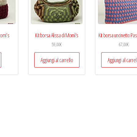
Momi’s
Kit borsa Alissa di Momì’s
Kit borsa uncinetto Pa
59,00
€
67,00
€
Questo
Aggiungi al carrello
Aggiungi al carrel
prodotto
ha
più
varianti.
Le
opzioni
possono
essere
scelte