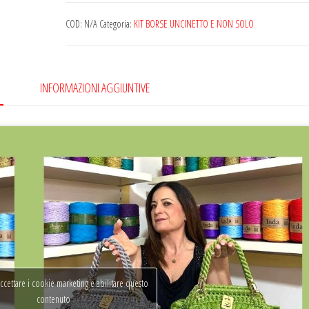
clutch
"Nuvoletta"di
COD:
N/A
Categoria:
KIT BORSE UNCINETTO E NON SOLO
Tiziana
Volpe
Crochet
INFORMAZIONI AGGIUNTIVE
quantità
accettare i cookie marketing e abilitare questo
contenuto