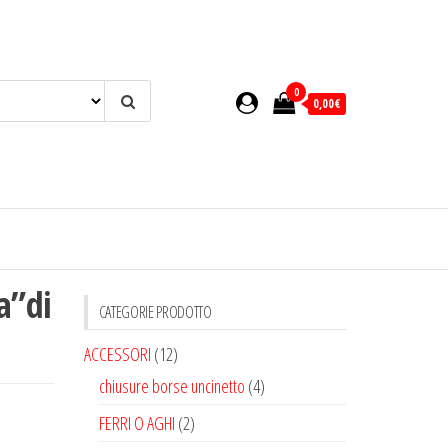
0
0,00€
a”di
CATEGORIE PRODOTTO
ACCESSORI
(12)
chiusure borse uncinetto
(4)
FERRI O AGHI
(2)