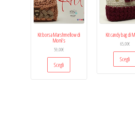
Kit borsa Marshmellow di
Kit candy bag di 
Momì’s
65,00
€
59,00
€
Scegli
Questo
Scegli
prodotto
ha
più
varianti.
Le
opzioni
possono
essere