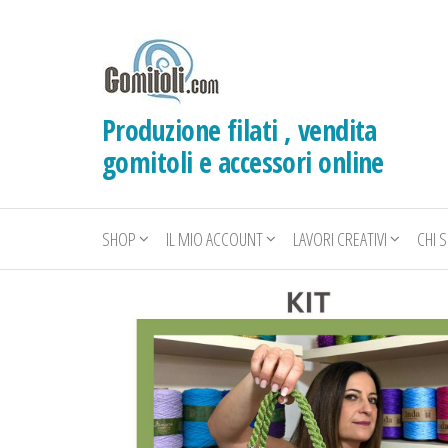
Salta
e
vai
al
Produzione filati , vendita
contenuto
gomitoli e accessori online
SHOP
IL MIO ACCOUNT
LAVORI CREATIVI
CHI 