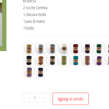
Kit Borsa
2 rocche Gemma
1 chiusura molla
1 paio di manici
1 fondo
Kit
-
+
Aggiungi al carrello
borsa