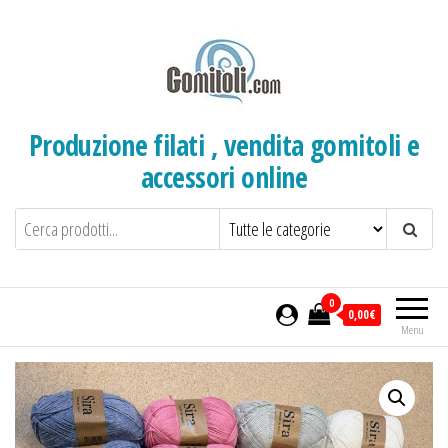
Salta
e
vai
al
contenuto
Produzione filati , vendita gomitoli e
accessori online
0
0,00€
Menu