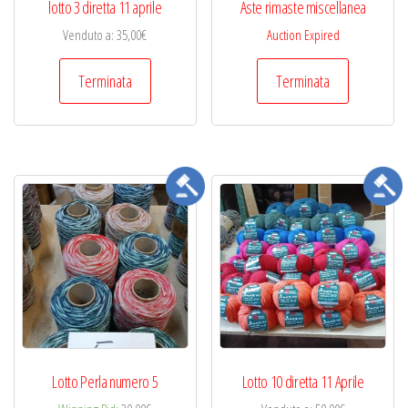
lotto 3 diretta 11 aprile
Aste rimaste miscellanea
Venduto a
:
35,00
€
Auction Expired
Terminata
Terminata
Lotto Perla numero 5
Lotto 10 diretta 11 Aprile