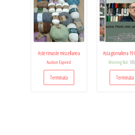
Aste rimaste miscellanea
Asta giornaliera 19
Auction Expired
Winning Bid
:
105
Terminata
Terminata