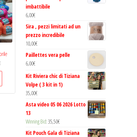
imbattibile
6,00
€
Sira , pezzi limitati ad un
prezzo incredibile
10,00
€
prile
Paillettes vera pelle
6,00
€
€
Kit Riviera chic di Tiziana
Volpe ( 3 kit in 1)
35,00
€
Asta video 05 06 2026 Lotto
13
Winning Bid
:
35,50
€
Kit Pouch Gala di Tiziana