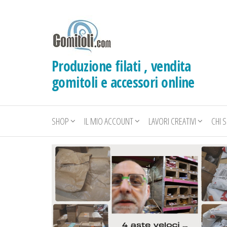
Salta
e
vai
al
Produzione filati , vendita
contenuto
gomitoli e accessori online
SHOP
IL MIO ACCOUNT
LAVORI CREATIVI
CHI 