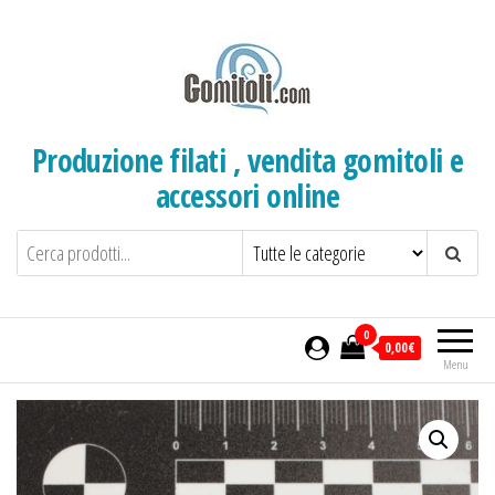
Salta
e
vai
al
contenuto
Produzione filati , vendita gomitoli e
accessori online
0
0,00€
Menu