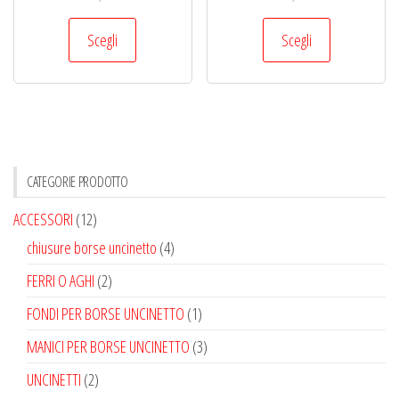
Questo
Questo
Scegli
Scegli
prodotto
prodotto
ha
ha
più
più
varianti.
varianti.
Le
Le
opzioni
opzioni
CATEGORIE PRODOTTO
possono
possono
ACCESSORI
(12)
essere
essere
chiusure borse uncinetto
(4)
scelte
scelte
nella
nella
FERRI O AGHI
(2)
pagina
pagina
FONDI PER BORSE UNCINETTO
(1)
del
del
MANICI PER BORSE UNCINETTO
(3)
prodotto
prodotto
UNCINETTI
(2)