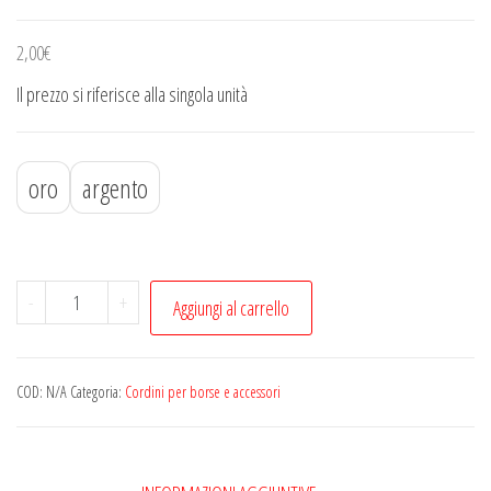
2,00
€
Il prezzo si riferisce alla singola unità
oro
argento
Anelli
-
+
Aggiungi al carrello
-
moschettone
per
COD:
N/A
Categoria:
Cordini per borse e accessori
borse
uncinetto
quantità