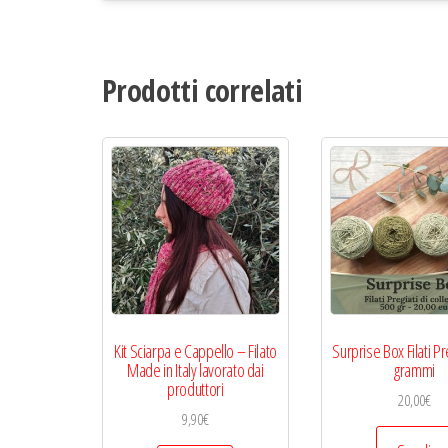
Prodotti correlati
Kit Sciarpa e Cappello – Filato
Surprise Box Filati Pr
Made in Italy lavorato dai
grammi
produttori
20,00
€
9,90
€