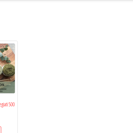
egiati 500
Questo