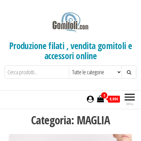
Salta
e
vai
al
contenuto
Produzione filati , vendita gomitoli e
accessori online
0
0,00€
Menu
Categoria:
MAGLIA