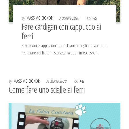
By
MASSIMO SIGNORI
3 Ottobre 2020
177
Fare cardigan con cappuccio ai
ferri
Silvia Gori e’ appassionata dei lavori a maglia e ha voluto
realizzare col filato misto seta Tweed , in esclusiva…
By
MASSIMO SIGNORI
31 Marzo 2020
454
Come fare uno scialle ai ferri